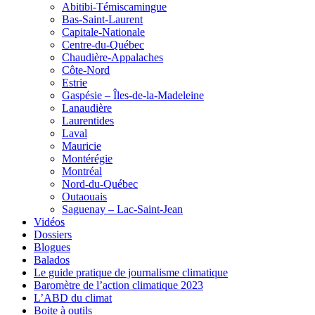
Abitibi-Témiscamingue
Bas-Saint-Laurent
Capitale-Nationale
Centre-du-Québec
Chaudière-Appalaches
Côte-Nord
Estrie
Gaspésie – Îles-de-la-Madeleine
Lanaudière
Laurentides
Laval
Mauricie
Montérégie
Montréal
Nord-du-Québec
Outaouais
Saguenay – Lac-Saint-Jean
Vidéos
Dossiers
Blogues
Balados
Le guide pratique de journalisme climatique
Baromètre de l’action climatique 2023
L’ABD du climat
Boite à outils