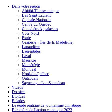
Dans votre région
Abitibi-Témiscamingue
Bas-Saint-Laurent
Capitale-Nationale
Centre-du-Québec
Chaudière-Appalaches
Côte-Nord
Estrie
Gaspésie – Îles-de-la-Madeleine
Lanaudière
Laurentides
Laval
Mauricie
Montérégie
Montréal
Nord-du-Québec
Outaouais
Saguenay – Lac-Saint-Jean
Vidéos
Dossiers
Blogues
Balados
Le guide pratique de journalisme climatique
Baromètre de l’action climatique 2023