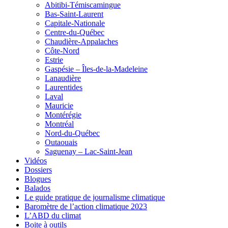
Abitibi-Témiscamingue
Bas-Saint-Laurent
Capitale-Nationale
Centre-du-Québec
Chaudière-Appalaches
Côte-Nord
Estrie
Gaspésie – Îles-de-la-Madeleine
Lanaudière
Laurentides
Laval
Mauricie
Montérégie
Montréal
Nord-du-Québec
Outaouais
Saguenay – Lac-Saint-Jean
Vidéos
Dossiers
Blogues
Balados
Le guide pratique de journalisme climatique
Baromètre de l’action climatique 2023
L’ABD du climat
Boite à outils