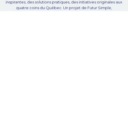
inspirantes, des solutions pratiques, des initiatives originales aux
quatre coins du Québec. Un projet de Futur Simple,
coopérative de solidarité à but non lucratif.
À propos
Notre équipe
Nos partenaires
Plan du site
Proposer projet
Politique de confidentialité
© Unpointcinq 2026