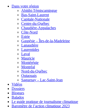
Dans votre région
Abitibi-Témiscamingue
Bas-Saint-Laurent
Capitale-Nationale
Centre-du-Québec
Chaudière-Appalaches
Côte-Nord
Estrie
Gaspésie – Îles-de-la-Madeleine
Lanaudière
Laurentides
Laval
Mauricie
Montérégie
Montréal
Nord-du-Québec
Outaouais
Saguenay – Lac-Saint-Jean
Vidéos
Dossiers
Blogues
Balados
Le guide pratique de journalisme climatique
Baromètre de l’action climatique 2023