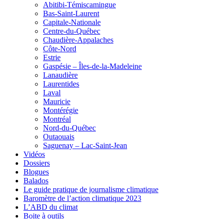
Abitibi-Témiscamingue
Bas-Saint-Laurent
Capitale-Nationale
Centre-du-Québec
Chaudière-Appalaches
Côte-Nord
Estrie
Gaspésie – Îles-de-la-Madeleine
Lanaudière
Laurentides
Laval
Mauricie
Montérégie
Montréal
Nord-du-Québec
Outaouais
Saguenay – Lac-Saint-Jean
Vidéos
Dossiers
Blogues
Balados
Le guide pratique de journalisme climatique
Baromètre de l’action climatique 2023
L’ABD du climat
Boite à outils