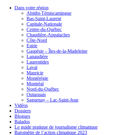
Dans votre région
Abitibi-Témiscamingue
Bas-Saint-Laurent
Capitale-Nationale
Centre-du-Québec
Chaudière-Appalaches
Côte-Nord
Estrie
Gaspésie – Îles-de-la-Madeleine
Lanaudière
Laurentides
Laval
Mauricie
Montérégie
Montréal
Nord-du-Québec
Outaouais
Saguenay – Lac-Saint-Jean
Vidéos
Dossiers
Blogues
Balados
Le guide pratique de journalisme climatique
Baromètre de l’action climatique 2023