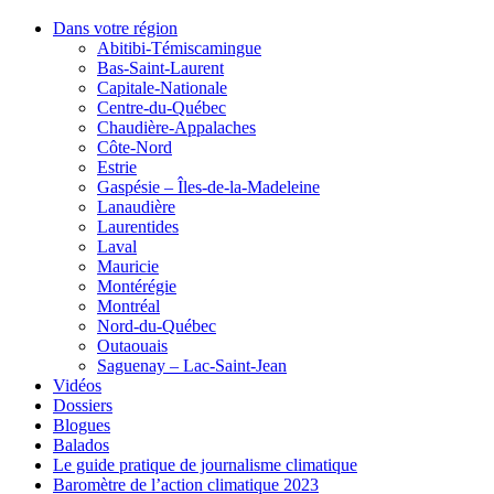
Dans votre région
Abitibi-Témiscamingue
Bas-Saint-Laurent
Capitale-Nationale
Centre-du-Québec
Chaudière-Appalaches
Côte-Nord
Estrie
Gaspésie – Îles-de-la-Madeleine
Lanaudière
Laurentides
Laval
Mauricie
Montérégie
Montréal
Nord-du-Québec
Outaouais
Saguenay – Lac-Saint-Jean
Vidéos
Dossiers
Blogues
Balados
Le guide pratique de journalisme climatique
Baromètre de l’action climatique 2023