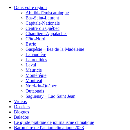
Dans votre région
Abitibi-Témiscamingue
Bas-Saint-Laurent
Capitale-Nationale
Centre-du-Québec
Chaudière-Appalaches
Côte-Nord
Estrie
Gaspésie – Îles-de-la-Madeleine
Lanaudière
Laurentides
Laval
Mauricie
Montérégie
Montréal
Nord-du-Québec
Outaouais
Saguenay – Lac-Saint-Jean
Vidéos
Dossiers
Blogues
Balados
Le guide pratique de journalisme climatique
Baromètre de l’action climatique 2023