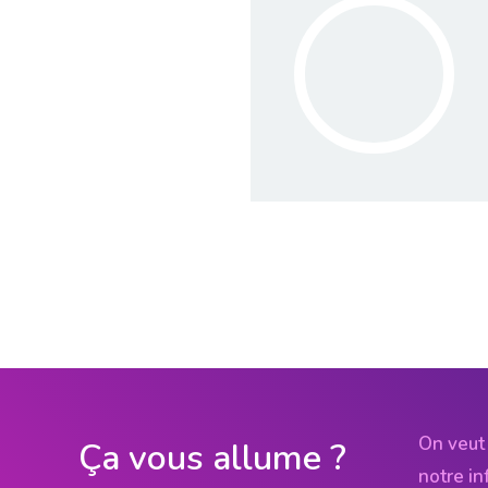
On veut 
Ça vous allume ?
notre in