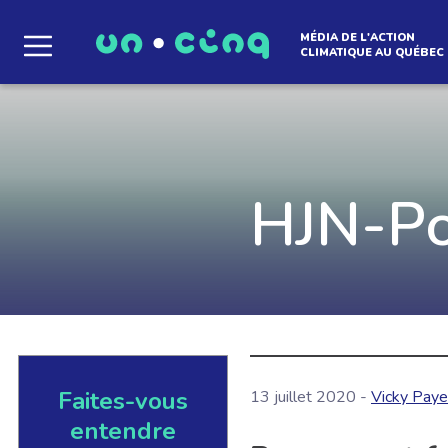
MÉDIA DE L'ACTION
CLIMATIQUE AU QUÉBEC
Le média qui d
l'atmosphère
HJN-Po
Que des solutions concrètes et inspirantes. I
notre infolettre pour découvrir des initiative
qui créent le mouvement.
Faites-vous
13 juillet 2020 -
Vicky Paye
EN SAVOIR +
entendre