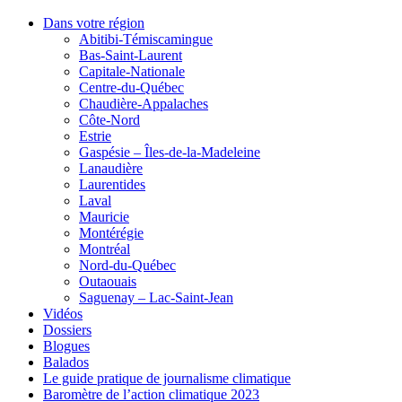
Dans votre région
Abitibi-Témiscamingue
Bas-Saint-Laurent
Capitale-Nationale
Centre-du-Québec
Chaudière-Appalaches
Côte-Nord
Estrie
Gaspésie – Îles-de-la-Madeleine
Lanaudière
Laurentides
Laval
Mauricie
Montérégie
Montréal
Nord-du-Québec
Outaouais
Saguenay – Lac-Saint-Jean
Vidéos
Dossiers
Blogues
Balados
Le guide pratique de journalisme climatique
Baromètre de l’action climatique 2023