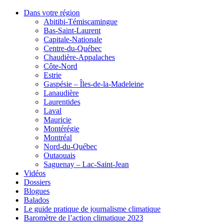
Dans votre région
Abitibi-Témiscamingue
Bas-Saint-Laurent
Capitale-Nationale
Centre-du-Québec
Chaudière-Appalaches
Côte-Nord
Estrie
Gaspésie – Îles-de-la-Madeleine
Lanaudière
Laurentides
Laval
Mauricie
Montérégie
Montréal
Nord-du-Québec
Outaouais
Saguenay – Lac-Saint-Jean
Vidéos
Dossiers
Blogues
Balados
Le guide pratique de journalisme climatique
Baromètre de l’action climatique 2023