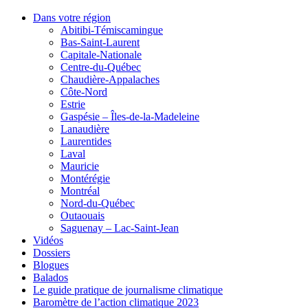
Dans votre région
Abitibi-Témiscamingue
Bas-Saint-Laurent
Capitale-Nationale
Centre-du-Québec
Chaudière-Appalaches
Côte-Nord
Estrie
Gaspésie – Îles-de-la-Madeleine
Lanaudière
Laurentides
Laval
Mauricie
Montérégie
Montréal
Nord-du-Québec
Outaouais
Saguenay – Lac-Saint-Jean
Vidéos
Dossiers
Blogues
Balados
Le guide pratique de journalisme climatique
Baromètre de l’action climatique 2023