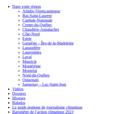
Dans votre région
Abitibi-Témiscamingue
Bas-Saint-Laurent
Capitale-Nationale
Centre-du-Québec
Chaudière-Appalaches
Côte-Nord
Estrie
Gaspésie – Îles-de-la-Madeleine
Lanaudière
Laurentides
Laval
Mauricie
Montérégie
Montréal
Nord-du-Québec
Outaouais
Saguenay – Lac-Saint-Jean
Vidéos
Dossiers
Blogues
Balados
Le guide pratique de journalisme climatique
Baromètre de l’action climatique 2023