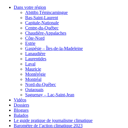
Dans votre région
Abitibi-Témiscamingue
Bas-Saint-Laurent
Capitale-Nationale
Centre-du-Québec
Chaudière-Appalaches
Côte-Nord
Estrie
Gaspésie – Îles-de-la-Madeleine
Lanaudière
Laurentides
Laval
Mauricie
Montérégie
Montréal
Nord-du-Québec
Outaouais
Saguenay – Lac-Saint-Jean
Vidéos
Dossiers
Blogues
Balados
Le guide pratique de journalisme climatique
Baromètre de l’action climatique 2023