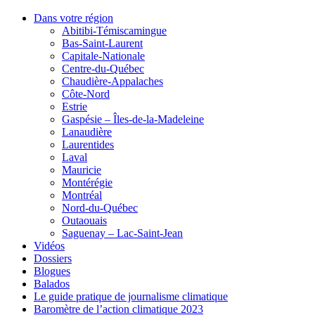
Dans votre région
Abitibi-Témiscamingue
Bas-Saint-Laurent
Capitale-Nationale
Centre-du-Québec
Chaudière-Appalaches
Côte-Nord
Estrie
Gaspésie – Îles-de-la-Madeleine
Lanaudière
Laurentides
Laval
Mauricie
Montérégie
Montréal
Nord-du-Québec
Outaouais
Saguenay – Lac-Saint-Jean
Vidéos
Dossiers
Blogues
Balados
Le guide pratique de journalisme climatique
Baromètre de l’action climatique 2023