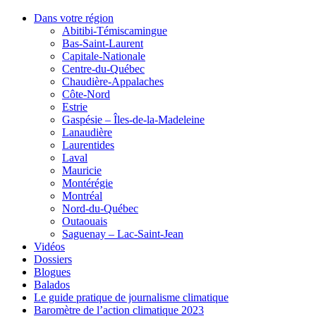
Dans votre région
Abitibi-Témiscamingue
Bas-Saint-Laurent
Capitale-Nationale
Centre-du-Québec
Chaudière-Appalaches
Côte-Nord
Estrie
Gaspésie – Îles-de-la-Madeleine
Lanaudière
Laurentides
Laval
Mauricie
Montérégie
Montréal
Nord-du-Québec
Outaouais
Saguenay – Lac-Saint-Jean
Vidéos
Dossiers
Blogues
Balados
Le guide pratique de journalisme climatique
Baromètre de l’action climatique 2023