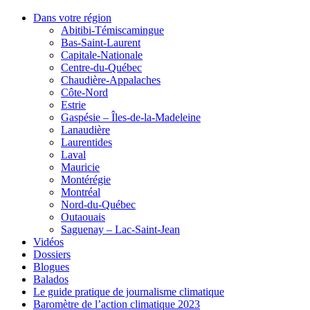
Dans votre région
Abitibi-Témiscamingue
Bas-Saint-Laurent
Capitale-Nationale
Centre-du-Québec
Chaudière-Appalaches
Côte-Nord
Estrie
Gaspésie – Îles-de-la-Madeleine
Lanaudière
Laurentides
Laval
Mauricie
Montérégie
Montréal
Nord-du-Québec
Outaouais
Saguenay – Lac-Saint-Jean
Vidéos
Dossiers
Blogues
Balados
Le guide pratique de journalisme climatique
Baromètre de l’action climatique 2023