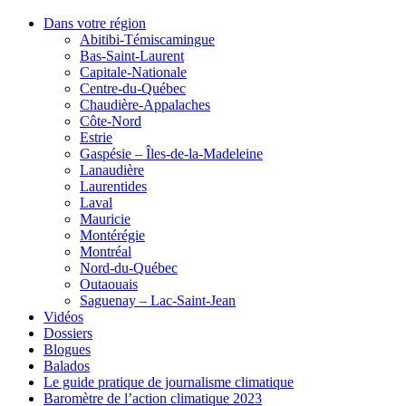
Dans votre région
Abitibi-Témiscamingue
Bas-Saint-Laurent
Capitale-Nationale
Centre-du-Québec
Chaudière-Appalaches
Côte-Nord
Estrie
Gaspésie – Îles-de-la-Madeleine
Lanaudière
Laurentides
Laval
Mauricie
Montérégie
Montréal
Nord-du-Québec
Outaouais
Saguenay – Lac-Saint-Jean
Vidéos
Dossiers
Blogues
Balados
Le guide pratique de journalisme climatique
Baromètre de l’action climatique 2023