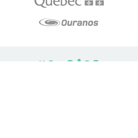
LE média de l'action climatique au Québec. Des histoires
inspirantes, des solutions pratiques, des initiatives originales aux
quatre coins du Québec. Un projet de Futur Simple,
coopérative de solidarité à but non lucratif.
À propos
Notre équipe
Nos partenaires