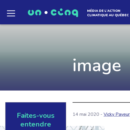
MÉDIA DE L'ACTION
CLIMATIQUE AU QUÉBEC
Le média qui d
l'atmosphère
image
Que des solutions concrètes et inspirantes. I
notre infolettre pour découvrir des initiative
qui créent le mouvement.
Faites-vous
14 mai 2020 -
Vicky Payeur
EN SAVOIR +
entendre