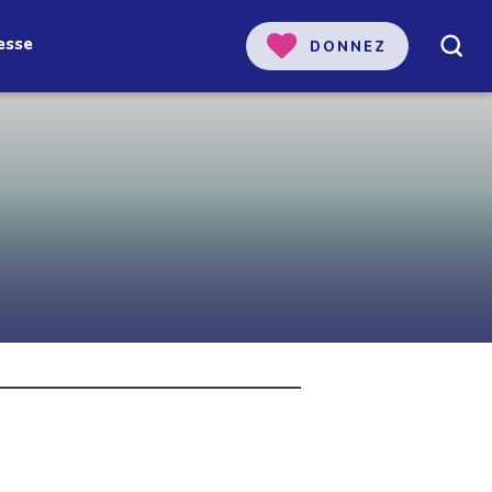
esse
DONNEZ
 notre