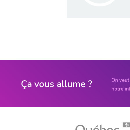
On veut 
Ça vous allume ?
notre in