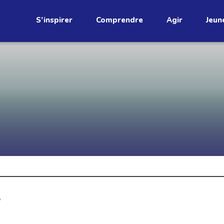
S’inspirer
Comprendre
Agir
Jeun
étend
Découvrez
infolettre!
ci au Québec. Abonnez-vous à
s prometteuses et des gestes
JE M'ABONNE
,