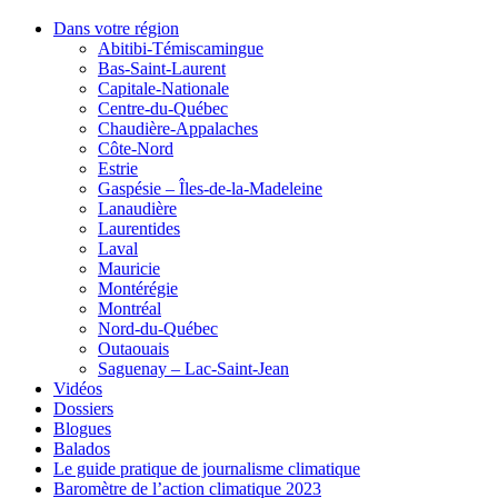
Dans votre région
Abitibi-Témiscamingue
Bas-Saint-Laurent
Capitale-Nationale
Centre-du-Québec
Chaudière-Appalaches
Côte-Nord
Estrie
Gaspésie – Îles-de-la-Madeleine
Lanaudière
Laurentides
Laval
Mauricie
Montérégie
Montréal
Nord-du-Québec
Outaouais
Saguenay – Lac-Saint-Jean
Vidéos
Dossiers
Blogues
Balados
Le guide pratique de journalisme climatique
Baromètre de l’action climatique 2023