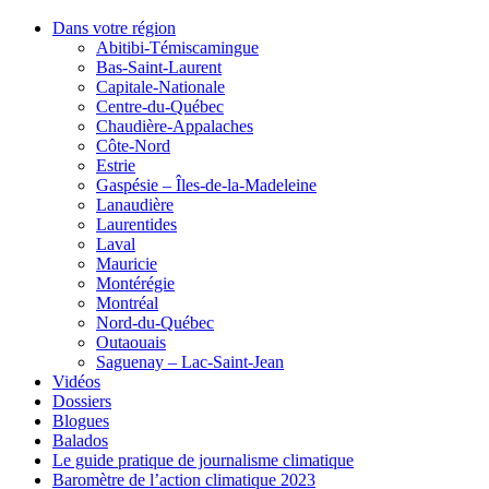
Dans votre région
Abitibi-Témiscamingue
Bas-Saint-Laurent
Capitale-Nationale
Centre-du-Québec
Chaudière-Appalaches
Côte-Nord
Estrie
Gaspésie – Îles-de-la-Madeleine
Lanaudière
Laurentides
Laval
Mauricie
Montérégie
Montréal
Nord-du-Québec
Outaouais
Saguenay – Lac-Saint-Jean
Vidéos
Dossiers
Blogues
Balados
Le guide pratique de journalisme climatique
Baromètre de l’action climatique 2023