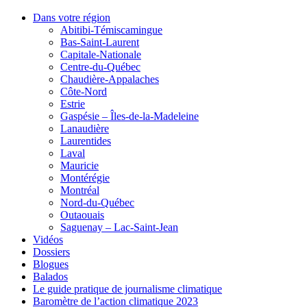
Dans votre région
Abitibi-Témiscamingue
Bas-Saint-Laurent
Capitale-Nationale
Centre-du-Québec
Chaudière-Appalaches
Côte-Nord
Estrie
Gaspésie – Îles-de-la-Madeleine
Lanaudière
Laurentides
Laval
Mauricie
Montérégie
Montréal
Nord-du-Québec
Outaouais
Saguenay – Lac-Saint-Jean
Vidéos
Dossiers
Blogues
Balados
Le guide pratique de journalisme climatique
Baromètre de l’action climatique 2023