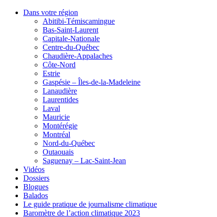
Dans votre région
Abitibi-Témiscamingue
Bas-Saint-Laurent
Capitale-Nationale
Centre-du-Québec
Chaudière-Appalaches
Côte-Nord
Estrie
Gaspésie – Îles-de-la-Madeleine
Lanaudière
Laurentides
Laval
Mauricie
Montérégie
Montréal
Nord-du-Québec
Outaouais
Saguenay – Lac-Saint-Jean
Vidéos
Dossiers
Blogues
Balados
Le guide pratique de journalisme climatique
Baromètre de l’action climatique 2023