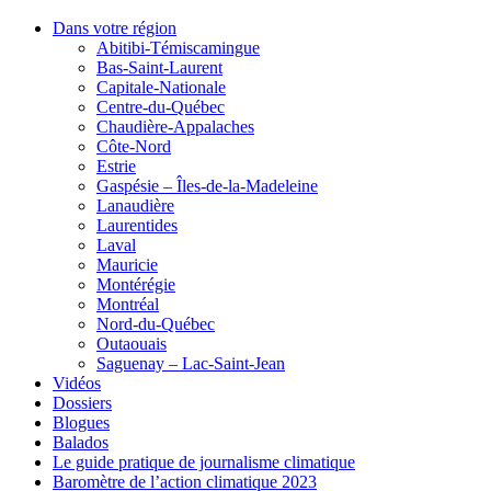
Dans votre région
Abitibi-Témiscamingue
Bas-Saint-Laurent
Capitale-Nationale
Centre-du-Québec
Chaudière-Appalaches
Côte-Nord
Estrie
Gaspésie – Îles-de-la-Madeleine
Lanaudière
Laurentides
Laval
Mauricie
Montérégie
Montréal
Nord-du-Québec
Outaouais
Saguenay – Lac-Saint-Jean
Vidéos
Dossiers
Blogues
Balados
Le guide pratique de journalisme climatique
Baromètre de l’action climatique 2023