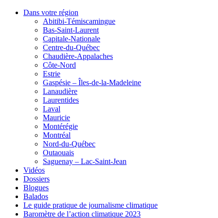
Dans votre région
Abitibi-Témiscamingue
Bas-Saint-Laurent
Capitale-Nationale
Centre-du-Québec
Chaudière-Appalaches
Côte-Nord
Estrie
Gaspésie – Îles-de-la-Madeleine
Lanaudière
Laurentides
Laval
Mauricie
Montérégie
Montréal
Nord-du-Québec
Outaouais
Saguenay – Lac-Saint-Jean
Vidéos
Dossiers
Blogues
Balados
Le guide pratique de journalisme climatique
Baromètre de l’action climatique 2023