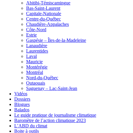
Abitibi-Témiscamingue
Bas-Saint-Laurent
Capitale-Nationale
Centre-du-Québec
Chaudière-Appalaches
Côte-Nord
Estrie
Gaspésie – Îles-de-la-Madeleine
Lanaudière
Laurentides
Laval
Mauricie
Montérégie
Montréal
Nord-du-Québec
Outaouais
Saguenay – Lac-Saint-Jean
Vidéos
Dossiers
Blogues
Balados
Le guide pratique de journalisme climatique
Baromètre de l’action climatique 2023
L’ABD du climat
Boite à outils