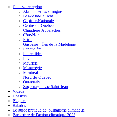
Dans votre région
Abitibi-Témiscamingue
Bas-Saint-Laurent
Capitale-Nationale
Centre-du-Québec
Chaudière-Appalaches
Côte-Nord
Estrie
Gaspésie – Îles-de-la-Madeleine
Lanaudière
Laurentides
Laval
Mauricie
Montérégie
Montréal
Nord-du-Québec
Outaouais
Saguenay – Lac-Saint-Jean
Vidéos
Dossiers
Blogues
Balados
Le guide pratique de journalisme climatique
Baromètre de l’action climatique 2023