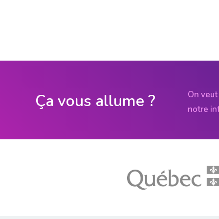
On veut 
Ça vous allume ?
notre in