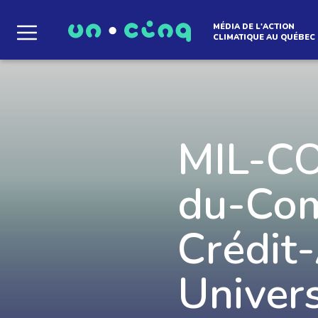
MÉDIA DE L'ACTION
CLIMATIQUE AU QUÉBEC
Le média qui d
l'atmosphère
MIL-C
du-Com
Que des solutions concrètes et inspirantes. I
notre infolettre pour découvrir des initiative
qui créent le mouvement.
Crédit-
Univer
EN SAVOIR +