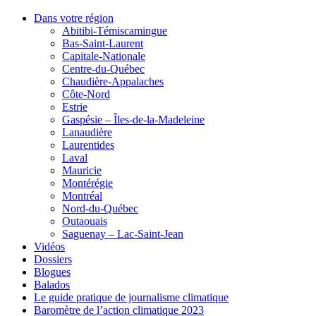
Dans votre région
Abitibi-Témiscamingue
Bas-Saint-Laurent
Capitale-Nationale
Centre-du-Québec
Chaudière-Appalaches
Côte-Nord
Estrie
Gaspésie – Îles-de-la-Madeleine
Lanaudière
Laurentides
Laval
Mauricie
Montérégie
Montréal
Nord-du-Québec
Outaouais
Saguenay – Lac-Saint-Jean
Vidéos
Dossiers
Blogues
Balados
Le guide pratique de journalisme climatique
Baromètre de l’action climatique 2023