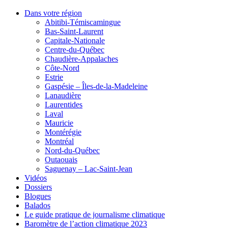
Dans votre région
Abitibi-Témiscamingue
Bas-Saint-Laurent
Capitale-Nationale
Centre-du-Québec
Chaudière-Appalaches
Côte-Nord
Estrie
Gaspésie – Îles-de-la-Madeleine
Lanaudière
Laurentides
Laval
Mauricie
Montérégie
Montréal
Nord-du-Québec
Outaouais
Saguenay – Lac-Saint-Jean
Vidéos
Dossiers
Blogues
Balados
Le guide pratique de journalisme climatique
Baromètre de l’action climatique 2023