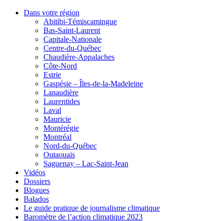
Dans votre région
Abitibi-Témiscamingue
Bas-Saint-Laurent
Capitale-Nationale
Centre-du-Québec
Chaudière-Appalaches
Côte-Nord
Estrie
Gaspésie – Îles-de-la-Madeleine
Lanaudière
Laurentides
Laval
Mauricie
Montérégie
Montréal
Nord-du-Québec
Outaouais
Saguenay – Lac-Saint-Jean
Vidéos
Dossiers
Blogues
Balados
Le guide pratique de journalisme climatique
Baromètre de l’action climatique 2023