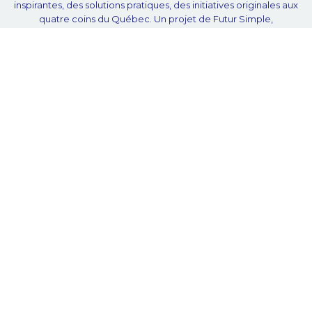
inspirantes, des solutions pratiques, des initiatives originales aux
quatre coins du Québec. Un projet de Futur Simple,
coopérative de solidarité à but non lucratif.
À propos
Notre équipe
Nos partenaires
Plan du site
Proposer projet
Politique de confidentialité
© Unpointcinq 2026