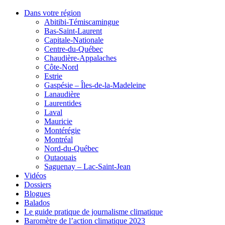
Dans votre région
Abitibi-Témiscamingue
Bas-Saint-Laurent
Capitale-Nationale
Centre-du-Québec
Chaudière-Appalaches
Côte-Nord
Estrie
Gaspésie – Îles-de-la-Madeleine
Lanaudière
Laurentides
Laval
Mauricie
Montérégie
Montréal
Nord-du-Québec
Outaouais
Saguenay – Lac-Saint-Jean
Vidéos
Dossiers
Blogues
Balados
Le guide pratique de journalisme climatique
Baromètre de l’action climatique 2023