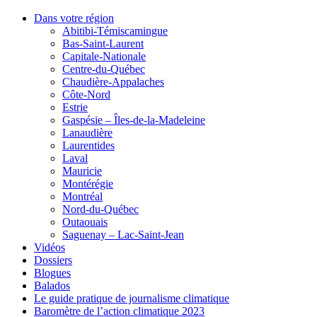
Dans votre région
Abitibi-Témiscamingue
Bas-Saint-Laurent
Capitale-Nationale
Centre-du-Québec
Chaudière-Appalaches
Côte-Nord
Estrie
Gaspésie – Îles-de-la-Madeleine
Lanaudière
Laurentides
Laval
Mauricie
Montérégie
Montréal
Nord-du-Québec
Outaouais
Saguenay – Lac-Saint-Jean
Vidéos
Dossiers
Blogues
Balados
Le guide pratique de journalisme climatique
Baromètre de l’action climatique 2023