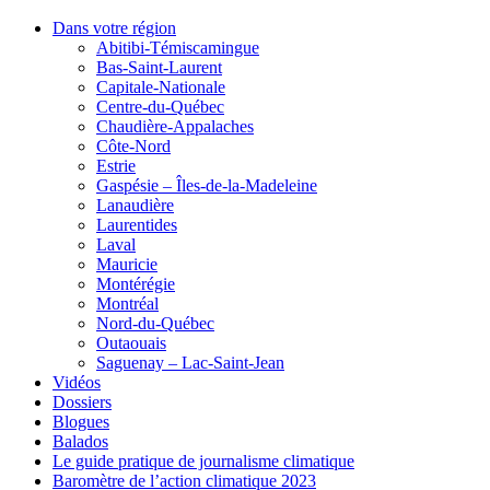
Dans votre région
Abitibi-Témiscamingue
Bas-Saint-Laurent
Capitale-Nationale
Centre-du-Québec
Chaudière-Appalaches
Côte-Nord
Estrie
Gaspésie – Îles-de-la-Madeleine
Lanaudière
Laurentides
Laval
Mauricie
Montérégie
Montréal
Nord-du-Québec
Outaouais
Saguenay – Lac-Saint-Jean
Vidéos
Dossiers
Blogues
Balados
Le guide pratique de journalisme climatique
Baromètre de l’action climatique 2023