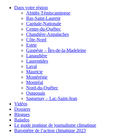
Dans votre région
Abitibi-Témiscamingue
Bas-Saint-Laurent
Capitale-Nationale
Centre-du-Québec
Chaudière-Appalaches
Côte-Nord
Estrie
Gaspésie – Îles-de-la-Madeleine
Lanaudière
Laurentides
Laval
Mauricie
Montérégie
Montréal
Nord-du-Québec
Outaouais
Saguenay – Lac-Saint-Jean
Vidéos
Dossiers
Blogues
Balados
Le guide pratique de journalisme climatique
Baromètre de l’action climatique 2023