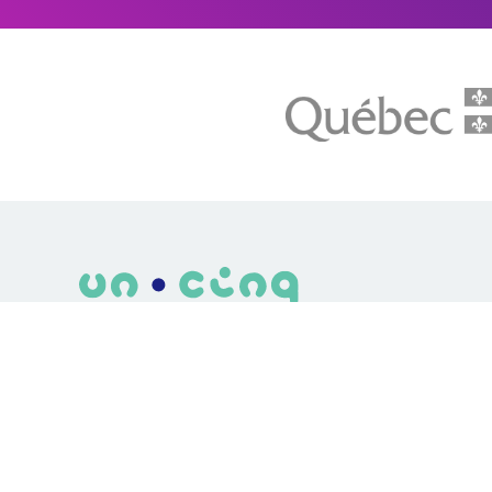
LE média de l'action climatique au Québec. Des histoires
inspirantes, des solutions pratiques, des initiatives original
aux quatre coins du Québec. Un projet de Futur Simple,
coopérative de solidarité à but non lucratif.
© Unpointcinq 2026