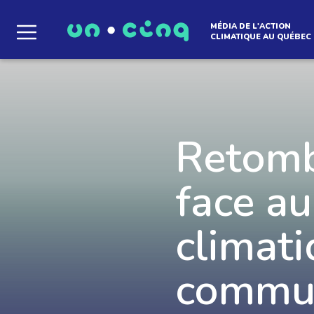
MÉDIA DE L'ACTION
CLIMATIQUE AU QUÉBEC
Le média qui d
l'atmosphère
Retombé
face a
Que des solutions concrètes et inspirantes. I
notre infolettre pour découvrir des initiative
qui créent le mouvement.
climati
commun
EN SAVOIR +