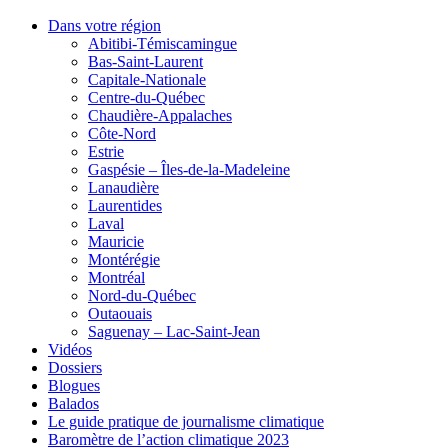
Dans votre région
Abitibi-Témiscamingue
Bas-Saint-Laurent
Capitale-Nationale
Centre-du-Québec
Chaudière-Appalaches
Côte-Nord
Estrie
Gaspésie – Îles-de-la-Madeleine
Lanaudière
Laurentides
Laval
Mauricie
Montérégie
Montréal
Nord-du-Québec
Outaouais
Saguenay – Lac-Saint-Jean
Vidéos
Dossiers
Blogues
Balados
Le guide pratique de journalisme climatique
Baromètre de l’action climatique 2023