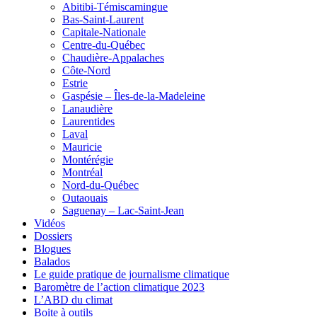
Abitibi-Témiscamingue
Bas-Saint-Laurent
Capitale-Nationale
Centre-du-Québec
Chaudière-Appalaches
Côte-Nord
Estrie
Gaspésie – Îles-de-la-Madeleine
Lanaudière
Laurentides
Laval
Mauricie
Montérégie
Montréal
Nord-du-Québec
Outaouais
Saguenay – Lac-Saint-Jean
Vidéos
Dossiers
Blogues
Balados
Le guide pratique de journalisme climatique
Baromètre de l’action climatique 2023
L’ABD du climat
Boite à outils