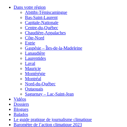
Dans votre région
Abitibi-Témiscamingue
Bas-Saint-Laurent
Capitale-Nationale
Centre-du-Québec
Chaudière-Appalaches
Côte-Nord
Estrie
Gaspésie – Îles-de-la-Madeleine
Lanaudière
Laurentides
Laval
Mauricie
Montérégie
Montréal
Nord-du-Québec
Outaouais
Saguenay – Lac-Saint-Jean
Vidéos
Dossiers
Blogues
Balados
Le guide pratique de journalisme climatique
Baromètre de l’action climatique 2023