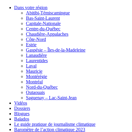
Dans votre région
Abitibi-Témiscamingue
Bas-Saint-Laurent
Capitale-Nationale
Centre-du-Québec
Chaudière-Appalaches
Côte-Nord
Estrie
Gaspésie – Îles-de-la-Madeleine
Lanaudière
Laurentides
Laval
Mauricie
Montérégie
Montréal
Nord-du-Québec
Outaouais
Saguenay – Lac-Saint-Jean
Vidéos
Dossiers
Blogues
Balados
Le guide pratique de journalisme climatique
Baromètre de l’action climatique 2023