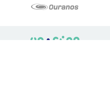
LE média de l'action climatique au Québec. Des histoires
inspirantes, des solutions pratiques, des initiatives originales aux
quatre coins du Québec. Un projet de Futur Simple,
coopérative de solidarité à but non lucratif.
À propos
Notre équipe
Nos partenaires