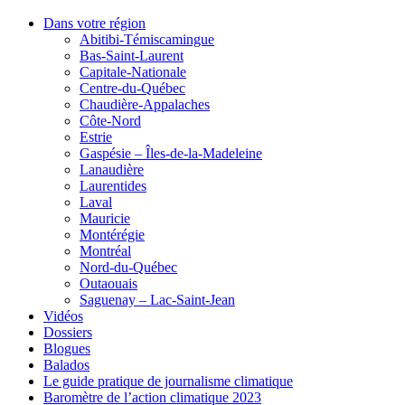
Dans votre région
Abitibi-Témiscamingue
Bas-Saint-Laurent
Capitale-Nationale
Centre-du-Québec
Chaudière-Appalaches
Côte-Nord
Estrie
Gaspésie – Îles-de-la-Madeleine
Lanaudière
Laurentides
Laval
Mauricie
Montérégie
Montréal
Nord-du-Québec
Outaouais
Saguenay – Lac-Saint-Jean
Vidéos
Dossiers
Blogues
Balados
Le guide pratique de journalisme climatique
Baromètre de l’action climatique 2023