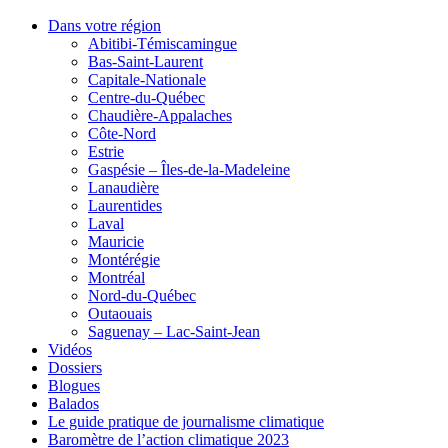
Dans votre région
Abitibi-Témiscamingue
Bas-Saint-Laurent
Capitale-Nationale
Centre-du-Québec
Chaudière-Appalaches
Côte-Nord
Estrie
Gaspésie – Îles-de-la-Madeleine
Lanaudière
Laurentides
Laval
Mauricie
Montérégie
Montréal
Nord-du-Québec
Outaouais
Saguenay – Lac-Saint-Jean
Vidéos
Dossiers
Blogues
Balados
Le guide pratique de journalisme climatique
Baromètre de l’action climatique 2023