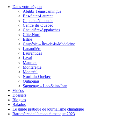
Dans votre région
Abitibi-Témiscamingue
Bas-Saint-Laurent
Capitale-Nationale
Centre-du-Québec
Chaudière-Appalaches
Côte-Nord
Estrie
Gaspésie – Îles-de-la-Madeleine
Lanaudière
Laurentides
Laval
Mauricie
Montérégie
Montréal
Nord-du-Québec
Outaouais
Saguenay – Lac-Saint-Jean
Vidéos
Dossiers
Blogues
Balados
Le guide pratique de journalisme climatique
Baromètre de l’action climatique 2023