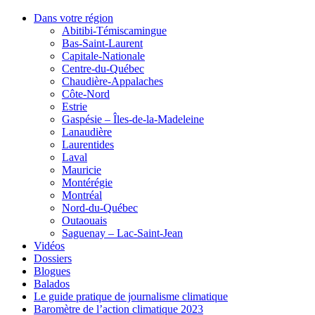
Dans votre région
Abitibi-Témiscamingue
Bas-Saint-Laurent
Capitale-Nationale
Centre-du-Québec
Chaudière-Appalaches
Côte-Nord
Estrie
Gaspésie – Îles-de-la-Madeleine
Lanaudière
Laurentides
Laval
Mauricie
Montérégie
Montréal
Nord-du-Québec
Outaouais
Saguenay – Lac-Saint-Jean
Vidéos
Dossiers
Blogues
Balados
Le guide pratique de journalisme climatique
Baromètre de l’action climatique 2023