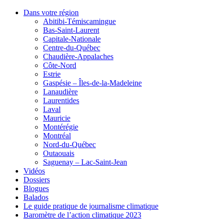
Dans votre région
Abitibi-Témiscamingue
Bas-Saint-Laurent
Capitale-Nationale
Centre-du-Québec
Chaudière-Appalaches
Côte-Nord
Estrie
Gaspésie – Îles-de-la-Madeleine
Lanaudière
Laurentides
Laval
Mauricie
Montérégie
Montréal
Nord-du-Québec
Outaouais
Saguenay – Lac-Saint-Jean
Vidéos
Dossiers
Blogues
Balados
Le guide pratique de journalisme climatique
Baromètre de l’action climatique 2023