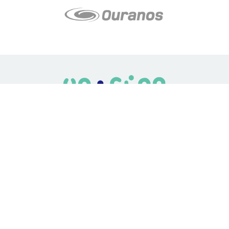
LE média de l'action climatique au Québec. Des histoires
inspirantes, des solutions pratiques, des initiatives originales aux
quatre coins du Québec. Un projet de Futur Simple,
coopérative de solidarité à but non lucratif.
À propos
Notre équipe
Nos partenaires